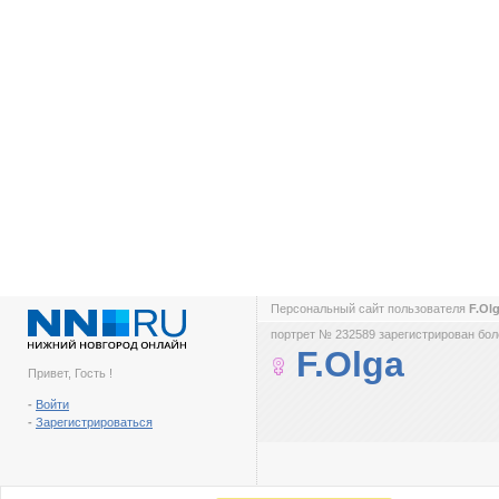
Персональный сайт пользователя
F.Ol
портрет № 232589 зарегистрирован боле
F.Olga
Привет, Гость !
-
Войти
-
Зарегистрироваться