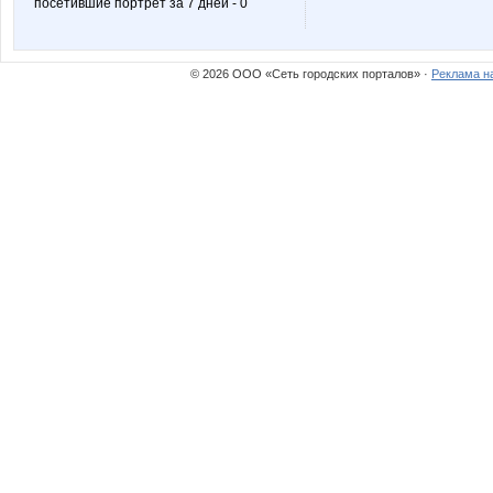
посетившие портрет за 7 дней - 0
klyukva82
lediX
© 2026 ООО «Сеть городских порталов» ·
Реклама н
o_k
oks-mo
unm
vfpnn
Аня*
Цвето
ЛандышСеребристый
Леа Див