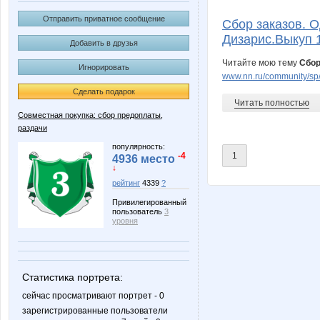
Elsalos
GL
Отправить приватное сообщение
Сбор заказов. 
Дизарис.Выкуп 1
Добавить в друзья
Читайте мою тему
Сбор
Игнорировать
KRASOTKA_N
KissNe
www.nn.ru/community/sp/
Сделать подарок
Читать полностью
Совместная покупка: сбор предоплаты,
раздачи
Nafanya_ya84
OleOk
популярность:
-4
1
4936 место
↓
рейтинг
4339
?
Solar cell
Tau
Привилегированный
пользователь
3
уровня
_помогатор_
angel_xx
Статистика портрета:
сейчас просматривают портрет - 0
зарегистрированные пользователи