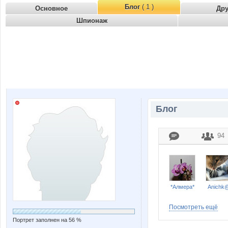
Блог
( 1 )
Основное
Др
Шпионаж
Блог
94
*Алмера*
Anichk
Посмотреть ещё
Портрет заполнен на 56 %